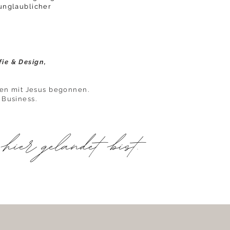
 unglaublicher
fie & Design,
ben mit Jesus begonnen.
 Business.
hier gelandet bist.