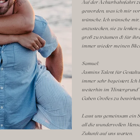
Auf der Achterbahnfahrt 
geworden, was ich mir vor
wünsche. Ich wünsche mir,
anzustecken, sie zu lenken 
groß zu träumen & für ihre
immer
wieder meinen Blick
Samuel:
Jasmins Talent für Gestalt
immer sehr begeistert. Ic
weiterhin im "Hintergrund" 
Gaben Großes zu bewirke
Lasst uns gemeinsam ein S
all die wundervollen Mens
Zukunft auf uns warten.